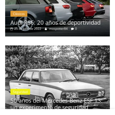
Clásicos
no
Audi RS6: 20 años de deportividad
25 de julio de 2022
mospotter84
0
Seguridad
se
50 años del Mercedes-Benz ESF 13:
un experimento de seguridad
31 de mayo de 2022
mospotter84
0