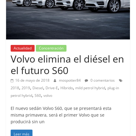
Actualidad
Concentración
Volvo elimina el diésel en
el futuro S60
16 de mayo de 2018
mospotter84
0 comentarios
,
,
,
,
,
,
2018
2019
Diesel
Drive-E
Híbrido
mild petrol hybrid
plug-in
,
,
petrol hybrid
S60
volvo
El nuevo sedán Volvo S60, que se presentará esta
misma primavera, será el primer Volvo que se
producirá sin un
Leer más