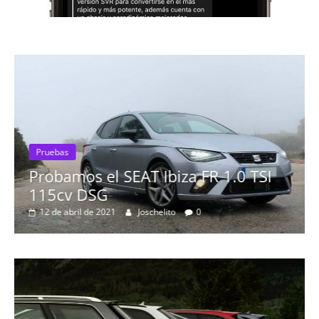
Pruebas
Probamos el SEAT Ibiza FR 1.0 TSI
115cv DSG
12 de abril de 2021
Joschelito
0