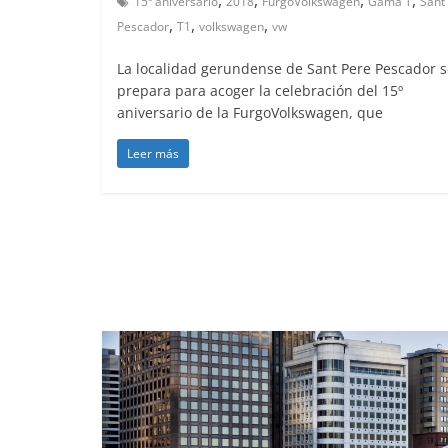
15º aniversario
2018
FurgoVolkswagen
Gama T
Sant
,
,
,
Pescador
T1
volkswagen
vw
La localidad gerundense de Sant Pere Pescador s
prepara para acoger la celebración del 15º
aniversario de la FurgoVolkswagen, que
Leer más