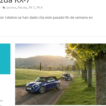
,
,
,
Jarama
Mazda
RX-7
RX-8
r rotativo se han dado cita este pasado fin de semana en
Clásicos
oupé W140: 30
Audi RS6: 20 años de
o de los
deportividad
Benz más caros
25 de julio de 2022
mospotter84
022
mospotter84
0
revisión en
Seguridad
lase A fabricados
50 años del Mercedes-B
7-2019
ESF 13: un experimento
de 2020
mospotter84
seguridad
os