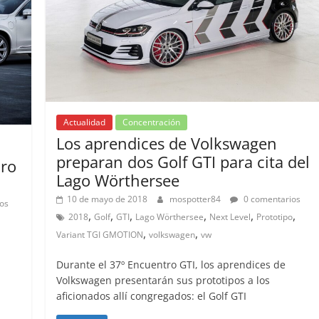
Actualidad
Concentración
Los aprendices de Volkswagen
preparan dos Golf GTI para cita del
uro
Lago Wörthersee
10 de mayo de 2018
mospotter84
0 comentarios
os
,
,
,
,
,
,
2018
Golf
GTI
Lago Wörthersee
Next Level
Prototipo
,
,
,
Variant TGI GMOTION
volkswagen
vw
Durante el 37º Encuentro GTI, los aprendices de
a
Volkswagen presentarán sus prototipos a los
aficionados allí congregados: el Golf GTI