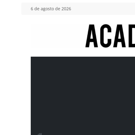
Saltar
6 de agosto de 2026
al
contenido
Academia
del
Motor
Tu
blog
de
coches