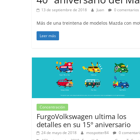
13 de septiembre de 2018
Juan
0 comentarios
Más de una treintena de modelos Mazda con moto
Clásicos
Leer más
Clase S C
años de un
Mercedes-
31 de enero de 2
Seguridad
Llamada a 
Concentración
Mercedes C
FurgoVolkswagen ultima los
entre 201
detalles en su 15º aniversario
4 de septiembre 
24 de mayo de 2018
mospotter84
0 comentari
0
,
,
,
,