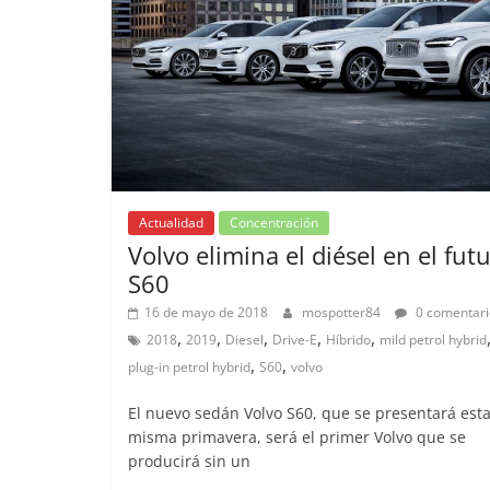
Actualidad
Concentración
Volvo elimina el diésel en el fut
S60
16 de mayo de 2018
mospotter84
0 comentari
,
,
,
,
,
2018
2019
Diesel
Drive-E
Híbrido
mild petrol hybrid
,
,
plug-in petrol hybrid
S60
volvo
El nuevo sedán Volvo S60, que se presentará est
misma primavera, será el primer Volvo que se
producirá sin un