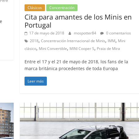
 Pere
31 de mayo de 2022
mospotter84
Clásicos
Concentración
Cita para amantes de los Minis en
e
Portugal
17 de mayo de 2018
mospotter84
0 comentarios
,
,
,
2018
Concentración Internacional de Minis
IMM
Mini
,
,
,
clásico
Mini Convertible
MINI Cooper S
Praia de Mira
Entre el 17 y el 21 de mayo de 2018, los fans de la
marca británica procedentes de toda Europa
Leer más