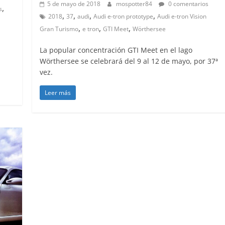
5 de mayo de 2018
mospotter84
0 comentarios
,
s
,
,
,
,
2018
37
audi
Audi e-tron prototype
Audi e-tron Vision
,
,
,
Gran Turismo
e tron
GTI Meet
Wörthersee
La popular concentración GTI Meet en el lago
Wörthersee se celebrará del 9 al 12 de mayo, por 37ª
vez.
Leer más