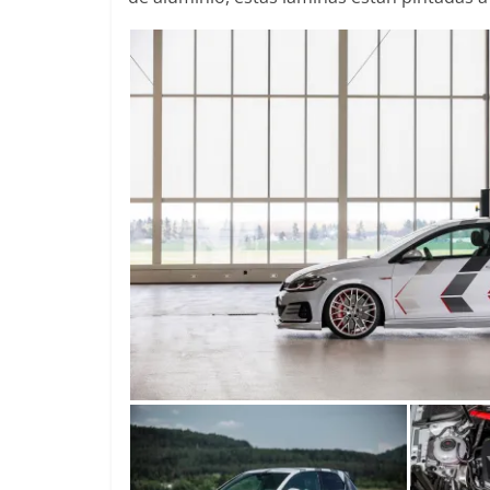
0
31 de mayo de 2022
mospotter84
0