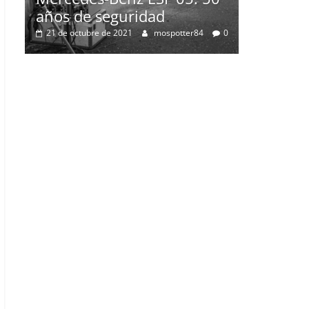
0
2 de julio de 2021
mospotter84
0
50
0