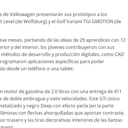
es de Volkswagen presentarán sus prototipos a los
xt Level (de Wolfsburg) y el Golf Variant TGI GMOTION (de
Clásicos
7: lujo desde
20 años del Porsche
eve meses, partiendo de las ideas de 29 aprendices con 12
Cayenne
erior y del interior, los jóvenes contribuyeron con sus
22
mospotter84
0
10 de junio de 2022
mospotter84
on métodos de desarrollo y producción digitales, como CAD
programaron aplicaciones específicas para poder
ulo desde un teléfono o una tablet.
un motor de gasolina de 2.0 litros con una entrega de 411
eo
s de doble embrague y siete velocidades. Este GTI único
X-5 2022 logra la
metalizado y negro Deep con efecto perla (en la parte
a en las pruebas
o láminas con flechas ahorquilladas que aportan contraste.
d del IIHS
sor trasero y las tiras decorativas interiores de las llantas
de 2021
mospotter84
a mano.