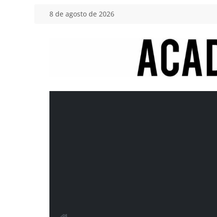
Saltar
8 de agosto de 2026
al
contenido
Academia
del
Motor
Tu
blog
de
coches