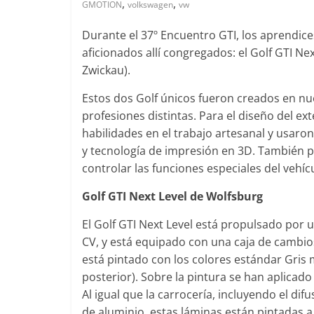
,
,
GMOTION
volkswagen
vw
Durante el 37º Encuentro GTI, los aprendic
aficionados allí congregados: el Golf GTI Ne
Clásicos
Clásicos
Zwickau).
Audi RS6: 20 años de
BMW Serie 
Estos dos Golf únicos fueron creados en nu
deportividad
1977
profesiones distintas. Para el diseño del ext
25 de julio de 2022
mospotter84
0
28 de junio de 20
habilidades en el trabajo artesanal y usar
y tecnología de impresión en 3D. También 
controlar las funciones especiales del vehíc
Golf GTI Next Level de Wolfsburg
El Golf GTI Next Level está propulsado por 
Seguridad
Víd
CV, y está equipado con una caja de cambio
El Mazda C
Seguridad
está pintado con los colores estándar Gris 
s
máxima not
50 años del Mercedes-Benz
posterior). Sobre la pintura se han aplicad
de segurida
ESF 13: un experimento de
Al igual que la carrocería, incluyendo el difu
11 de noviembre 
seguridad
de aluminio, estas láminas están pintadas 