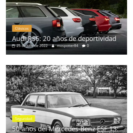
Clásicos
no
Audi RS6: 20 años de deportividad
25 de julio de 2022
mospotter84
0
Seguridad
se
50 años del Mercedes-Benz ESF 13: