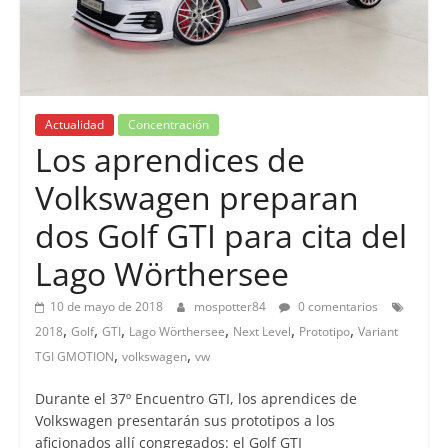
Actualidad
Concentración
Los aprendices de
Volkswagen preparan
dos Golf GTI para cita del
Lago Wörthersee
10 de mayo de 2018
mospotter84
0 comentarios
,
,
,
,
,
,
2018
Golf
GTI
Lago Wörthersee
Next Level
Prototipo
Variant
,
,
TGI GMOTION
volkswagen
vw
Durante el 37º Encuentro GTI, los aprendices de
Volkswagen presentarán sus prototipos a los
aficionados allí congregados: el Golf GTI