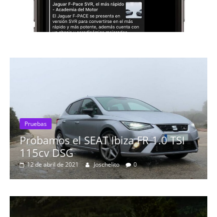
Pruebas
Probamos el SEAT Ibiza FR 1.0 TSI
115cv DSG
12 de abril de 2021
Joschelito
0