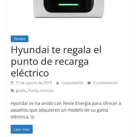
Ventas
Hyundai te regala el
punto de recarga
eléctrico
17 de agosto de 2019
mospotter84
0 comentarios
,
,
gratis
Punto
recarga
Hyundai se ha unido con Feníe Energía para ofrecer a
aquellos que adquieren un modelo de su gama
eléctrica, la
Leer más