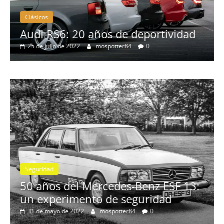
Clásicos
no
Audi RS6: 20 años de deportividad
25 de julio de 2022
mospotter84
0
Seguridad
se
50 años del Mercedes-Benz ESF 13:
un experimento de seguridad
31 de mayo de 2022
mospotter84
0