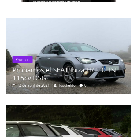
Pruebas
Probamos el SEAT Ibiza FR 1.0 TSI
115cv DSG
12 de abril de 2021
Joschelito
0