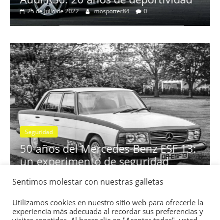
Clásicos
deportividad
BMW Serie 7: lujo desde 
4
0
28 de junio de 2022
mospotter84
0
Seguridad
Vídeo
El Mazda CX-5 2022 logra
nota en las pruebas de se
Sentimos molestar con nuestras galletas
-Benz ESF 13:
IIHS
guridad
11 de noviembre de 2021
mospotter84
Utilizamos cookies en nuestro sitio web para ofrecerle la
experiencia más adecuada al recordar sus preferencias y
84
0