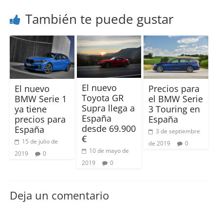
También te puede gustar
El nuevo
El nuevo
Precios para
Toyota GR
BMW Serie 1
el BMW Serie
Supra llega a
ya tiene
3 Touring en
España
precios para
España
desde 69.900
España
3 de septiembre
€
15 de julio de
de 2019
0
10 de mayo de
2019
0
2019
0
Deja un comentario