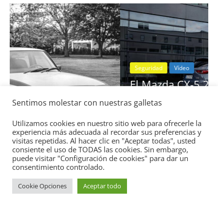
Seguridad
Vídeo
El Mazda CX-5 2022 logra la máxima
nota en las pruebas de seguridad del
Sentimos molestar con nuestras galletas
:
IIHS
11 de noviembre de 2021
mospotter84
0
Utilizamos cookies en nuestro sitio web para ofrecerle la
experiencia más adecuada al recordar sus preferencias y
visitas repetidas. Al hacer clic en "Aceptar todas", usted
consiente el uso de TODAS las cookies. Sin embargo,
puede visitar "Configuración de cookies" para dar un
consentimiento controlado.
Cookie Opciones
Aceptar todo
Copyright © 2026
Academia del Motor
. Todos los derechos
reservados.
Tema:
ColorMag
por ThemeGrill. Funciona con
WordPress
.