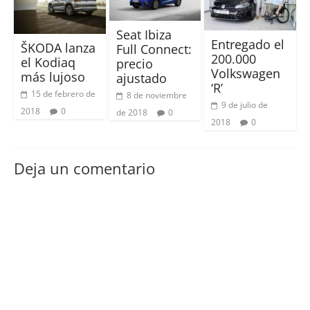
Seat Ibiza
Entregado el
ŠKODA lanza
Full Connect:
200.000
el Kodiaq
precio
Volkswagen
más lujoso
ajustado
‘R’
15 de febrero de
8 de noviembre
9 de julio de
2018
0
de 2018
0
2018
0
Deja un comentario