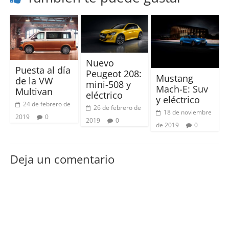
Nuevo
Puesta al día
Peugeot 208:
Mustang
de la VW
mini-508 y
Mach-E: Suv
Multivan
eléctrico
y eléctrico
24 de febrero de
26 de febrero de
18 de noviembre
2019
0
2019
0
de 2019
0
Deja un comentario