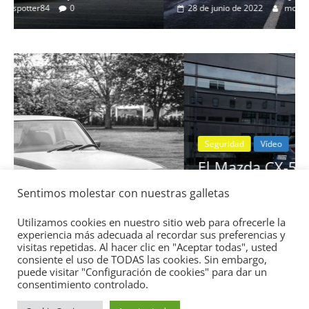
28 de junio de 2022
mospotter84
0
Seguridad
Vídeo
El Mazda CX-5 2022 logra la máxima
nota en las pruebas de seguridad del
Sentimos molestar con nuestras galletas
IIHS
11 de noviembre de 2021
mospotter84
0
Utilizamos cookies en nuestro sitio web para ofrecerle la
experiencia más adecuada al recordar sus preferencias y
visitas repetidas. Al hacer clic en "Aceptar todas", usted
consiente el uso de TODAS las cookies. Sin embargo,
puede visitar "Configuración de cookies" para dar un
consentimiento controlado.