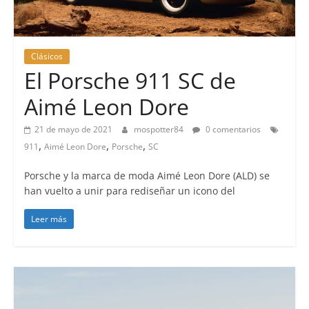
Clásicos
El Porsche 911 SC de
Aimé Leon Dore
21 de mayo de 2021
mospotter84
0 comentarios
,
,
,
911
Aimé Leon Dore
Porsche
SC
Porsche y la marca de moda Aimé Leon Dore (ALD) se
han vuelto a unir para rediseñar un icono del
Leer más