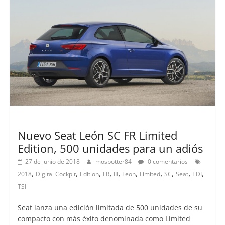
Lanzamientos
Nuevo Seat León SC FR Limited
Edition, 500 unidades para un adiós
27 de junio de 2018
mospotter84
0 comentarios
,
,
,
,
,
,
,
,
,
,
2018
Digital Cockpit
Edition
FR
III
Leon
Limited
SC
Seat
TDI
TSI
Seat lanza una edición limitada de 500 unidades de su
compacto con más éxito denominada como Limited