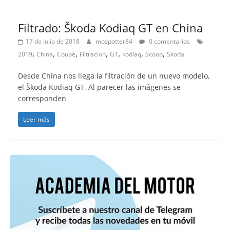
Lanzamientos
Filtrado: Škoda Kodiaq GT en China
17 de julio de 2018
mospotter84
0 comentarios
,
,
,
,
,
,
,
2019
China
Coupé
Filtracion
GT
kodiaq
Scoop
Skoda
Desde China nos llega la filtración de un nuevo modelo,
el Škoda Kodiaq GT. Al parecer las imágenes se
corresponden
Leer más