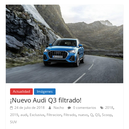
Actualidad
Imágenes
Lanzamientos
¡Nuevo Audi Q3 filtrado!
,
24 de julio de 2018
Nacho
0 comentarios
2018
,
,
,
,
,
,
,
,
,
2019
audi
Exclusiva
Filtracion
Filtrado
nuevo
Q
Q3
Scoop
SUV