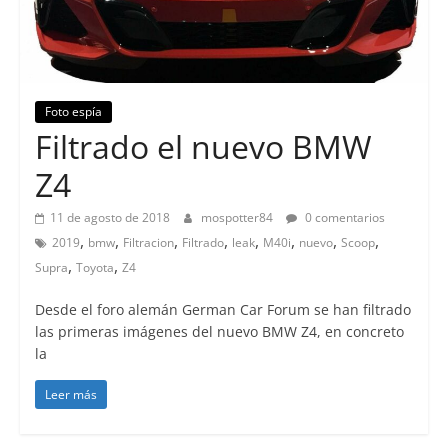
Foto espía
Filtrado el nuevo BMW
Z4
11 de agosto de 2018
mospotter84
0 comentarios
,
,
,
,
,
,
,
,
2019
bmw
Filtracion
Filtrado
leak
M40i
nuevo
Scoop
,
,
Supra
Toyota
Z4
Desde el foro alemán German Car Forum se han filtrado
las primeras imágenes del nuevo BMW Z4, en concreto
la
Leer más