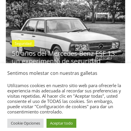
Seguridad
Vídeo
El Mazda CX-5 20
nota en las prueb
Sentimos molestar con nuestras galletas
ercedes-Benz ESF 13:
IIHS
to de seguridad
11 de noviembre de 2021
Utilizamos cookies en nuestro sitio web para ofrecerle la
experiencia más adecuada al recordar sus preferencias y
mospotter84
0
visitas repetidas. Al hacer clic en "Aceptar todas", usted
consiente el uso de TODAS las cookies. Sin embargo,
puede visitar "Configuración de cookies" para dar un
consentimiento controlado.
Cookie Opciones
Aceptar todo
Copyright © 2026
Academia del Motor
. Todos los derechos