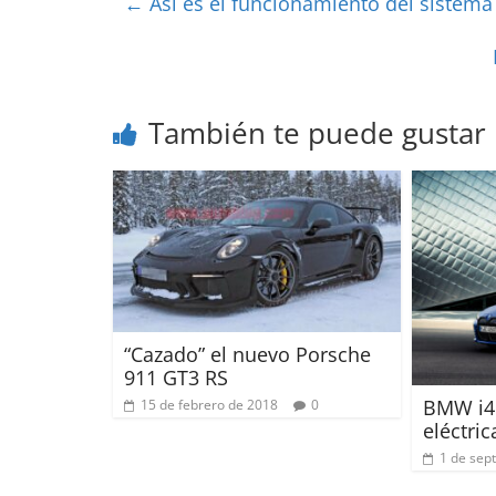
←
Así es el funcionamiento del sistema
También te puede gustar
“Cazado” el nuevo Porsche
911 GT3 RS
BMW i4 
15 de febrero de 2018
0
eléctric
1 de sep