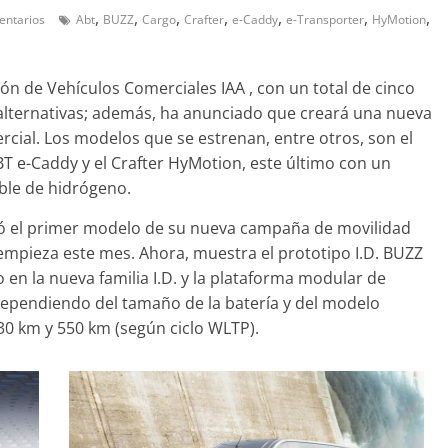
,
,
,
,
,
,
,
entarios
Abt
BUZZ
Cargo
Crafter
e-Caddy
e-Transporter
HyMotion
n de Vehículos Comerciales IAA , con un total de cinco
Clásicos
alternativas; además, ha anunciado que creará una nueva
del Porsche
50 años del BMW 1602
rcial. Los modelos que se estrenan, entre otros, son el
e
primer eléctrico del
BT e-Caddy y el Crafter HyMotion, este último con un
de 2022
mospotter84
0
fabricante bávaro
ble de hidrógeno.
4 de mayo de 2022
mospotter8
ó el primer modelo de su nueva campaña de movilidad
a empieza este mes. Ahora, muestra el prototipo I.D. BUZZ
en la nueva familia I.D. y la plataforma modular de
 dependiendo del tamaño de la batería y del modelo
30 km y 550 km (según ciclo WLTP).
Seguridad
Llamada a revisión en
modelos Toyota y Lex
la bomba de gasolina
2 de julio de 2021
mospotter84