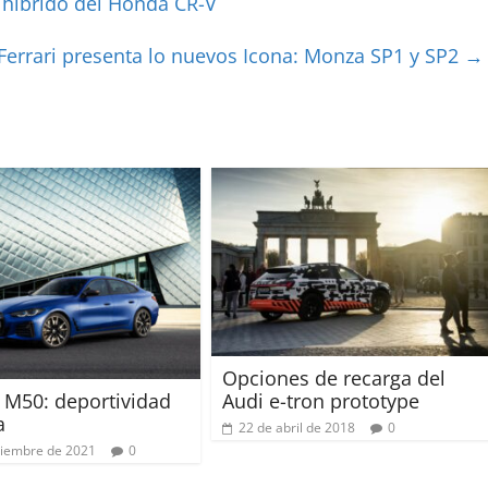
 híbrido del Honda CR-V
Ferrari presenta lo nuevos Icona: Monza SP1 y SP2
→
Opciones de recarga del
M50: deportividad
Audi e-tron prototype
a
22 de abril de 2018
0
tiembre de 2021
0