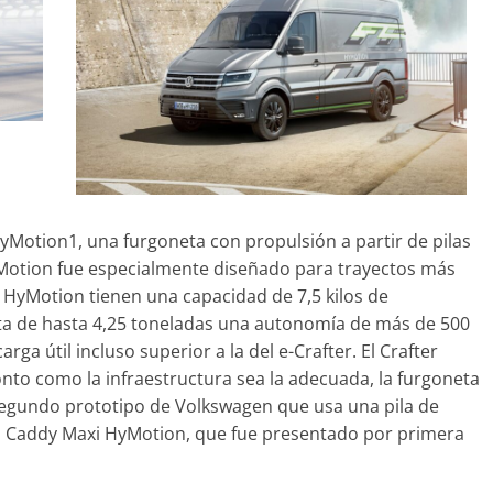
s-Benz ESF 05: 50
 seguridad
re de 2021
mospotter84
0
HyMotion1, una furgoneta con propulsión a partir de pilas
yMotion fue especialmente diseñado para trayectos más
r HyMotion tienen una capacidad de 7,5 kilos de
eta de hasta 4,25 toneladas una autonomía de más de 500
rga útil incluso superior a la del e-Crafter. El Crafter
nto como la infraestructura sea la adecuada, la furgoneta
 segundo prototipo de Volkswagen que usa una pila de
el Caddy Maxi HyMotion, que fue presentado por primera