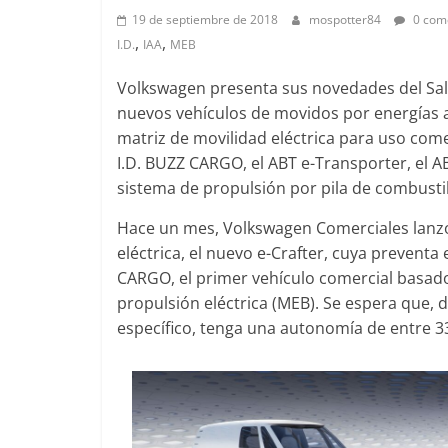
19 de septiembre de 2018
mospotter84
0 com
,
,
I.D.
IAA
MEB
Clásicos
Clásicos
Volkswagen presenta sus novedades del Saló
BMW Serie 7: lujo desde
nuevos vehículos de movidos por energías 
20 años 
matriz de movilidad eléctrica para uso come
1977
Cayenn
I.D. BUZZ CARGO, el ABT e-Transporter, el A
28 de junio de 2022
mospotter84
0
10 de junio 
sistema de propulsión por pila de combusti
Hace un mes, Volkswagen Comerciales lanz
eléctrica, el nuevo e-Crafter, cuya prevent
CARGO, el primer vehículo comercial basado 
propulsión eléctrica (MEB). Se espera que,
Seguridad
Vídeo
específico, tenga una autonomía de entre 3
El Mazda CX-5 2022 logra la
máxima nota en las pruebas
enz
de seguridad del IIHS
de
11 de noviembre de 2021
mospotter84
0