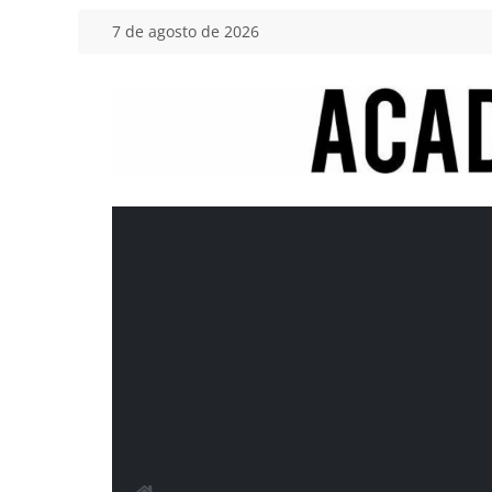
Saltar
7 de agosto de 2026
al
contenido
Academia
del
Motor
Tu
blog
de
coches