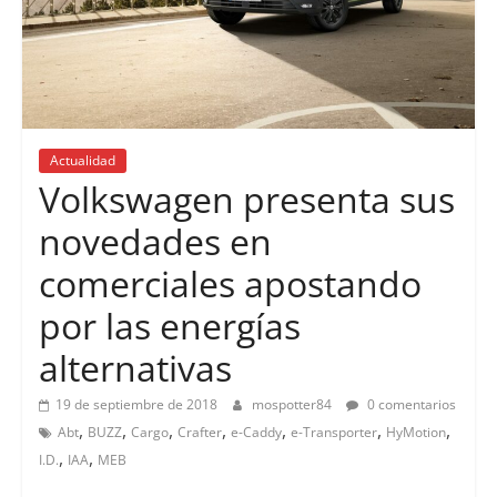
Actualidad
Volkswagen presenta sus
novedades en
comerciales apostando
por las energías
alternativas
19 de septiembre de 2018
mospotter84
0 comentarios
,
,
,
,
,
,
,
Abt
BUZZ
Cargo
Crafter
e-Caddy
e-Transporter
HyMotion
,
,
I.D.
IAA
MEB