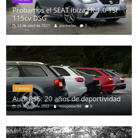
Probamos el SEAT Ibiza FR 1.0 TSI
115cv DSG
12 de abril de 2021
Joschelito
0
Clásicos
no
Audi RS6: 20 años de deportividad
25 de julio de 2022
mospotter84
0