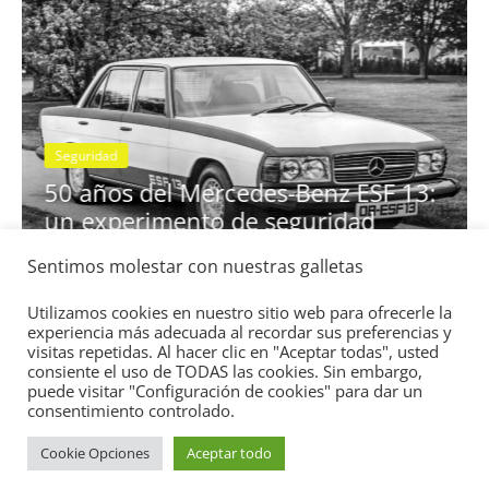
Seguridad
se
50 años del Mercedes-Benz ESF 13:
un experimento de seguridad
31 de mayo de 2022
mospotter84
0
Sentimos molestar con nuestras galletas
Utilizamos cookies en nuestro sitio web para ofrecerle la
experiencia más adecuada al recordar sus preferencias y
visitas repetidas. Al hacer clic en "Aceptar todas", usted
consiente el uso de TODAS las cookies. Sin embargo,
puede visitar "Configuración de cookies" para dar un
Copyright © 2026
Academia del Motor
. Todos los derechos
consentimiento controlado.
reservados.
Cookie Opciones
Aceptar todo
Tema:
ColorMag
por ThemeGrill. Funciona con
WordPress
.