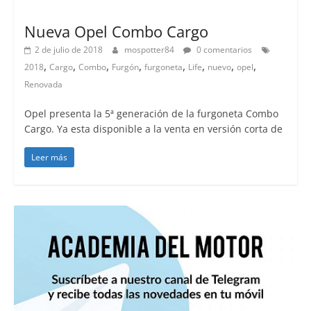
Lanzamientos
Nueva Opel Combo Cargo
2 de julio de 2018
mospotter84
0 comentarios
,
,
,
,
,
,
,
,
2018
Cargo
Combo
Furgón
furgoneta
Life
nuevo
opel
Renovada
Opel presenta la 5ª generación de la furgoneta Combo
Cargo. Ya esta disponible a la venta en versión corta de
Leer más