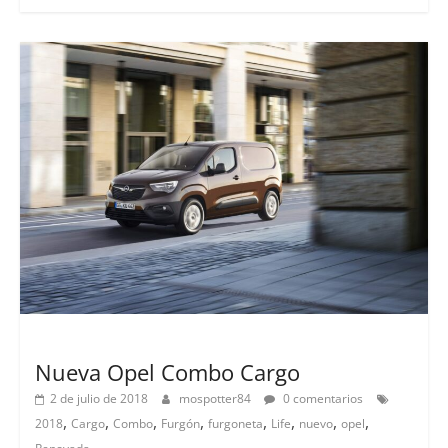
Lanzamientos
Nueva Opel Combo Cargo
2 de julio de 2018
mospotter84
0 comentarios
,
,
,
,
,
,
,
,
2018
Cargo
Combo
Furgón
furgoneta
Life
nuevo
opel