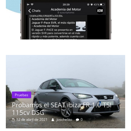
s
amos el SEAT Ibiza FR 1.0 TSI
v DSG
abril de 2021
Joschelito
0
Pruebas