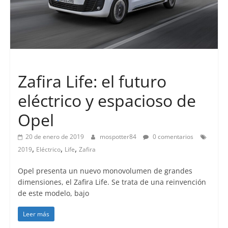
Lanzamientos
Zafira Life: el futuro
eléctrico y espacioso de
Opel
20 de enero de 2019
mospotter84
0 comentarios
,
,
,
2019
Eléctrico
Life
Zafira
Opel presenta un nuevo monovolumen de grandes
dimensiones, el Zafira Life. Se trata de una reinvención
de este modelo, bajo
Leer más