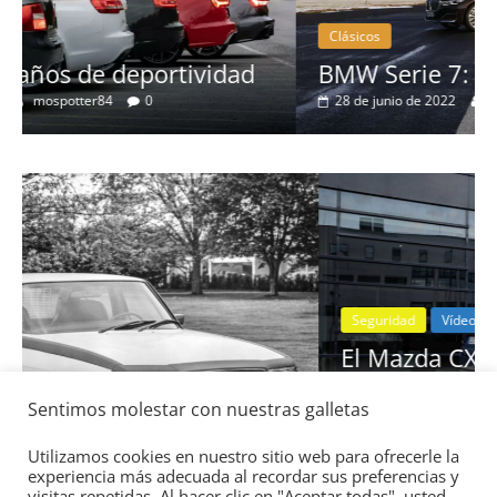
Clásicos
BMW Serie 7: lujo desde 1977
28 de junio de 2022
mospotter84
0
Seguridad
Vídeo
El Mazda CX-5 2022 logra la máxima
nota en las pruebas de seguridad del
Sentimos molestar con nuestras galletas
IIHS
11 de noviembre de 2021
mospotter84
0
Utilizamos cookies en nuestro sitio web para ofrecerle la
experiencia más adecuada al recordar sus preferencias y
visitas repetidas. Al hacer clic en "Aceptar todas", usted