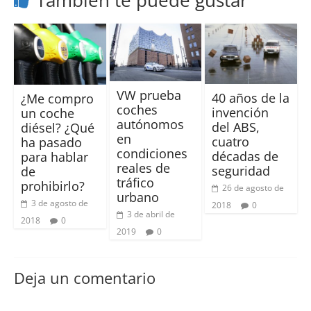
También te puede gustar
VW prueba
40 años de la
¿Me compro
coches
invención
un coche
autónomos
del ABS,
diésel? ¿Qué
en
cuatro
ha pasado
condiciones
décadas de
para hablar
reales de
seguridad
de
tráfico
prohibirlo?
26 de agosto de
urbano
3 de agosto de
2018
0
3 de abril de
2018
0
2019
0
Deja un comentario