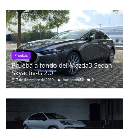
ondo del Mazda3 Sedan
Pruebas
2.0
Probamos el Aud
 2019
mospotter84
0
más espectacul
8 de septiembre de 2019