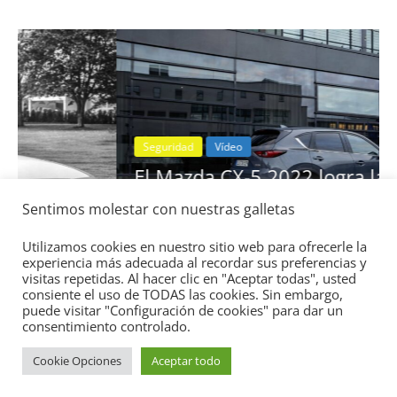
Seguridad
Vídeo
El Mazda CX-5 2022 logra la máxima
nota en las pruebas de seguridad del
Sentimos molestar con nuestras galletas
IIHS
11 de noviembre de 2021
mospotter84
0
Utilizamos cookies en nuestro sitio web para ofrecerle la
experiencia más adecuada al recordar sus preferencias y
visitas repetidas. Al hacer clic en "Aceptar todas", usted
consiente el uso de TODAS las cookies. Sin embargo,
puede visitar "Configuración de cookies" para dar un
consentimiento controlado.
Cookie Opciones
Aceptar todo
Copyright © 2026
Academia del Motor
. Todos los derechos
reservados.