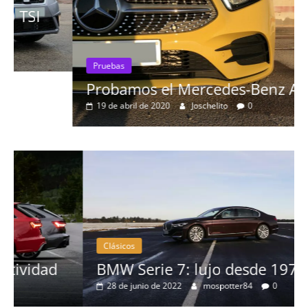
Pruebas
Probamos el Mercedes-Benz A200d
19 de abril de 2020
Joschelito
0
Clásicos
BMW Serie 7: lujo desde 1977
28 de junio de 2022
mospotter84
0