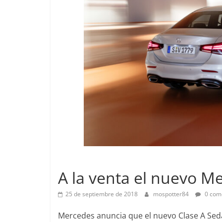
Pruebas
Lanzamientos
Pequeño g
A la venta el nuevo M
probamos e
EQ
25 de septiembre de 2018
mospotter84
0 com
14 de febrero de
Mercedes anuncia que el nuevo Clase A Sedá