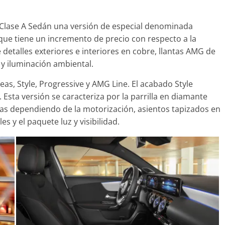
 Clase A Sedán una versión de especial denominada
 que tiene un incremento de precio con respecto a la
 detalles exteriores e interiores en cobre, llantas AMG de
Clásicos
 y iluminación ambiental.
oupé W140: 30
Audi RS6: 20 años de
no de los
deportividad
eas, Style, Progressive y AMG Line. El acabado Style
Benz más caros
sta versión se caracteriza por la parrilla en diamante
25 de julio de 2022
mospotter84
 2022
mospotter84
0
adas dependiendo de la motorización, asientos tapizados en
es y el paquete luz y visibilidad.
 revisión en
Seguridad
Clase A fabricados
50 años del Mercedes-
7-2019
ESF 13: un experimento
e de 2020
mospotter84
seguridad