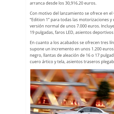
arranca desde los 30,916.20 euros.
Con motivo del lanzamiento se ofrece en el
“Edition 1” para todas las motorizaciones y
Clásicos
versión normal de unos 7.000 euros. Incluye
19 pulgadas, faros LED, asientos deportivos
Clase S C
años de u
En cuanto a los acabados se ofrecen tres lín
Mercedes-
supone un incremento en unos 1.200 euros. E
31 de enero de
negro, llantas de aleación de 16 o 17 pulg
cuero ártico y tela, asientos traseros plegabl
Seguridad
Llamada a
Mercedes 
entre 201
4 de septiembr
0