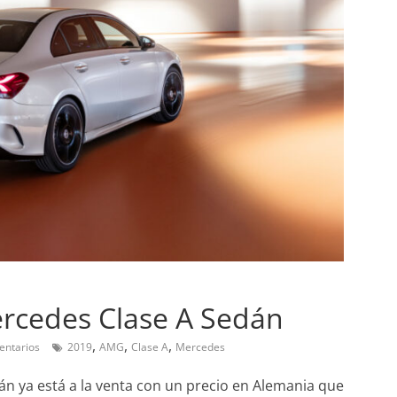
Pruebas
Probamos el SEAT Ibiza 
ran amor:
1.0 TSI 115cv DSG
ercedes Clase A Sedán
l Smart fortwo
12 de abril de 2021
Joschelito
0
,
,
,
entarios
2019
AMG
Clase A
Mercedes
 2019
Joschelito
0
n ya está a la venta con un precio en Alemania que