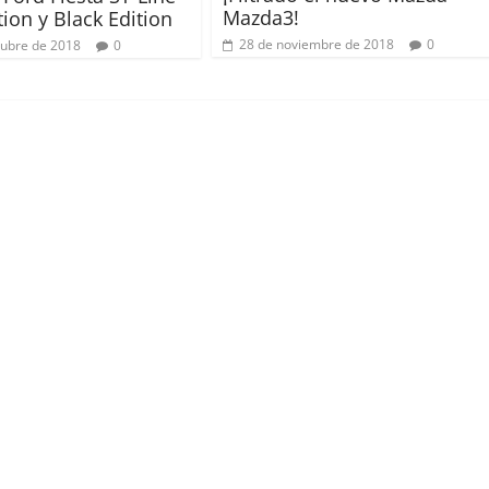
Mazda3!
tion y Black Edition
28 de noviembre de 2018
0
tubre de 2018
0