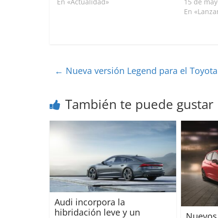
En «Actualidad»
15 de may
En «Lanza
←
Nueva versión Legend para el Toyota
También te puede gustar
Audi incorpora la
hibridación leve y un
Nuevos 