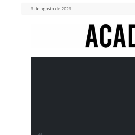
Saltar
6 de agosto de 2026
al
contenido
Academia
del
Motor
Tu
blog
de
coches