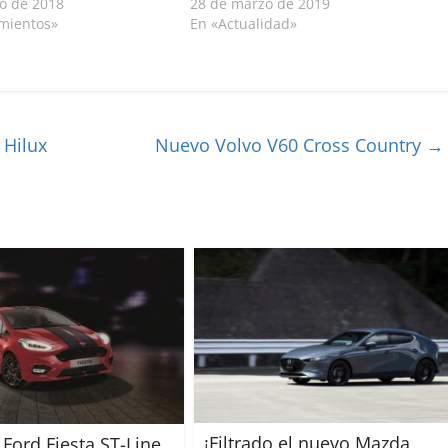
o de 2018
28 de marzo de 2019
mientos»
En «Actualidad»
 Hilux
Nuevo Volvo V60 Cross Country
→
¡Filtrado el nuevo Mazda
Ford Fiesta ST-Line