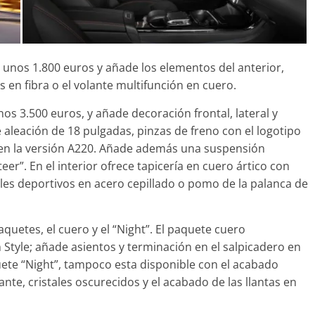
31 de mayo de 2022
mospotter84
unos 1.800 euros y añade los elementos del anterior,
 en fibra o el volante multifunción en cuero.
s 3.500 euros, y añade decoración frontal, lateral y
 aleación de 18 pulgadas, pinzas de freno con el logotipo
 en la versión A220. Añade además una suspensión
eer”. En el interior ofrece tapicería en cuero ártico con
les deportivos en acero cepillado o pomo de la palanca de
uetes, el cuero y el “Night”. El paquete cuero
 Style; añade asientos y terminación en el salpicadero en
uete “Night”, tampoco esta disponible con el acabado
ante, cristales oscurecidos y el acabado de las llantas en