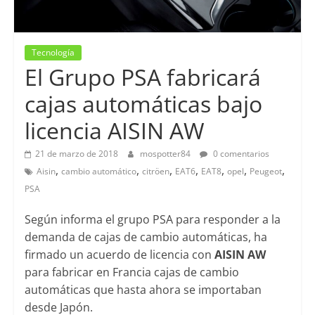
Tecnología
El Grupo PSA fabricará
cajas automáticas bajo
licencia AISIN AW
21 de marzo de 2018
mospotter84
0 comentarios
,
,
,
,
,
,
,
Aisin
cambio automático
citröen
EAT6
EAT8
opel
Peugeot
PSA
Según informa el grupo PSA para responder a la
demanda de cajas de cambio automáticas, ha
firmado un acuerdo de licencia con
AISIN AW
para fabricar en Francia cajas de cambio
automáticas que hasta ahora se importaban
desde Japón.