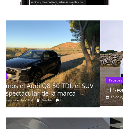
Pruebas
V
El Seat León 1.6 TDI 115cv a prueba
16 de agosto de 2019
mospotter84
0