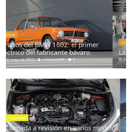
Clásicos
La serie 300 de Peugeot
3 de febrero de 2022
mospotter84
0
Seguridad
Llamada a revisión en los Mercedes
elos