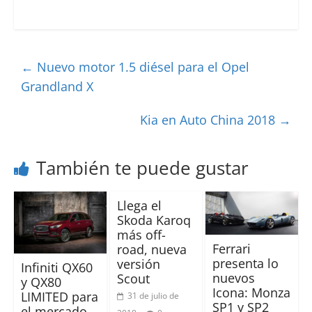
←
Nuevo motor 1.5 diésel para el Opel
Grandland X
Kia en Auto China 2018
→
También te puede gustar
Llega el
Skoda Karoq
más off-
Ferrari
road, nueva
presenta lo
versión
Infiniti QX60
nuevos
Scout
y QX80
Icona: Monza
LIMITED para
31 de julio de
SP1 y SP2
el mercado