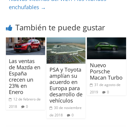
enchufables
→
También te puede gustar
Las ventas
Nuevo
de Mazda en
PSA y Toyota
Porsche
España
amplían su
Macan Turbo
crecen un
acuerdo en
23% en
31 de agosto de
Europa para
Enero
2019
0
desarrollo de
12 de febrero de
vehículos
2018
0
30 de noviembre
de 2018
0