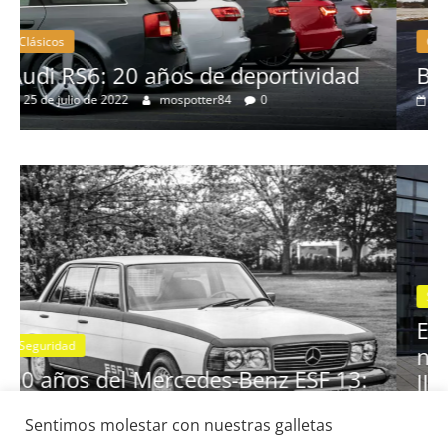
Clásicos
idad
BMW Serie 7: lujo desde 1977
28 de junio de 2022
mospotter84
0
Seguridad
Vídeo
El Mazda CX-5 2022 logra la máxi
nota en las pruebas de seguridad 
Sentimos molestar con nuestras galletas
F 13:
IIHS