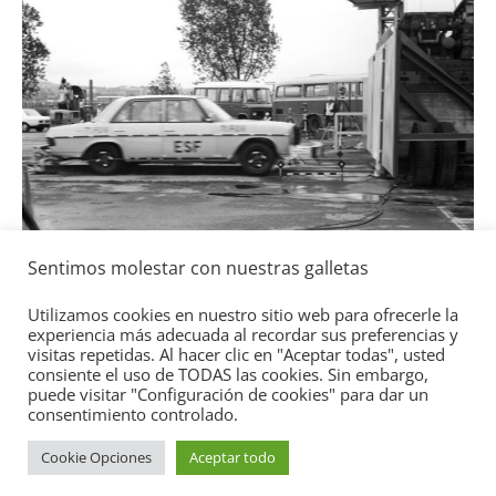
Segu
Lla
Toy
gas
2 de
Sentimos molestar con nuestras galletas
Seguridad
Mercedes-Benz ESF 05: 50 años de
Utilizamos cookies en nuestro sitio web para ofrecerle la
experiencia más adecuada al recordar sus preferencias y
seguridad
visitas repetidas. Al hacer clic en "Aceptar todas", usted
consiente el uso de TODAS las cookies. Sin embargo,
21 de octubre de 2021
mospotter84
0
puede visitar "Configuración de cookies" para dar un
consentimiento controlado.
Cookie Opciones
Aceptar todo
Copyright © 2026
Academia del Motor
. Todos los derechos