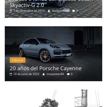
activ-G 2.0
Probamo
 diciembre de 2019
mospotter84
0
más esp
8 de septi
Clásicos
Clásico
0 años del Porsche Cayenne
50 a
10 de junio de 2022
mospotter84
0
eléct
4 de m