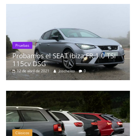
Pruebas
Probamos el SEAT Ibiza FR 1.0 TSI
115cv DSG
12 de abril de 2021
Joschelito
0
Clásicos