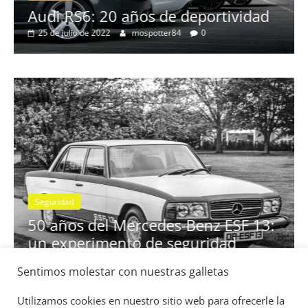
no
Audi RS6: 20 años de deportividad
25 de julio de 2022
mospotter84
0
Seguridad
se
50 años del Mercedes-Benz ESF 13:
un experimento de seguridad
31 de mayo de 2022
mospotter84
0
Sentimos molestar con nuestras galletas
Utilizamos cookies en nuestro sitio web para ofrecerle la