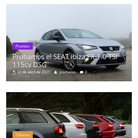
Pruebas
Probamos el SEAT Ibiza FR 1.0 TSI
115cv DSG
12 de abril de 2021
Joschelito
0
Clásicos