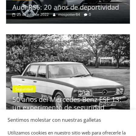
no
Audi RS6: 20 años de deportividad
25 de julio de 2022
mospotter84
0
Seguridad
se
50 años del Mercedes-Benz ESF 13:
un experimento de seguridad
31 de mayo de 2022
mospotter84
0
Sentimos molestar con nuestras galletas
Utilizamos cookies en nuestro sitio web para ofrecerle la