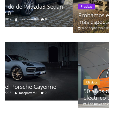
Pruebas
Probamos el Audi Q8 50 TDI: el SUV
más espectacular de la marca
8 de septiembre de 2019
Nacho
0
Clásicos
50 años del BMW 1602: el primer
eléctrico del fabricante bávaro
4 de mayo de 2022
mospotter84
0