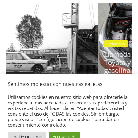
Seguridad
Llamada a revisión en varios modelos
Toyota y Lexus por la bomba de
gasolina
Sentimos molestar con nuestras galletas
2 de julio de 2021
mospotter84
0
Utilizamos cookies en nuestro sitio web para ofrecerle la
experiencia más adecuada al recordar sus preferencias y
visitas repetidas. Al hacer clic en "Aceptar todas", usted
consiente el uso de TODAS las cookies. Sin embargo,
puede visitar "Configuración de cookies" para dar un
consentimiento controlado.
Copyright © 2026
Academia del Motor
. Todos los derechos
Cookie Opciones
Aceptar todo
reservados.