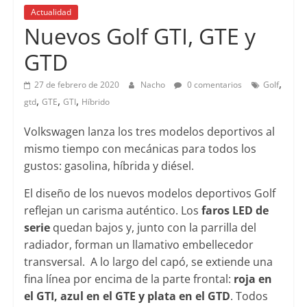
Actualidad
Lanzamientos
Nuevos Golf GTI, GTE y
GTD
,
27 de febrero de 2020
Nacho
0 comentarios
Golf
,
,
,
gtd
GTE
GTI
Híbrido
Volkswagen lanza los tres modelos deportivos al
mismo tiempo con mecánicas para todos los
gustos: gasolina, híbrida y diésel.
El diseño de los nuevos modelos deportivos Golf
reflejan un carisma auténtico. Los
faros LED de
serie
quedan bajos y, junto con la parrilla del
radiador, forman un llamativo embellecedor
transversal. A lo largo del capó, se extiende una
fina línea por encima de la parte frontal:
roja en
el GTI, azul en el GTE y plata en el GTD
. Todos