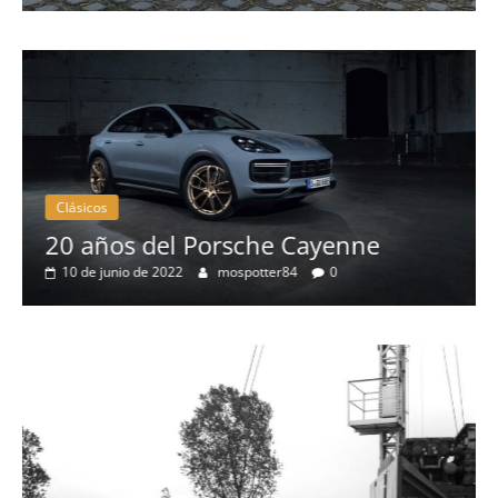
8 de sept
Clásicos
Clás
20 años del Porsche Cayenne
50 
10 de junio de 2022
mospotter84
0
elé
4 d