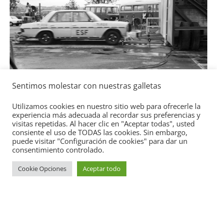
Seg
Ll
To
ga
2 d
Sentimos molestar con nuestras galletas
Seguridad
Mercedes-Benz ESF 05: 50 años de
Utilizamos cookies en nuestro sitio web para ofrecerle la
experiencia más adecuada al recordar sus preferencias y
seguridad
visitas repetidas. Al hacer clic en "Aceptar todas", usted
21 de octubre de 2021
mospotter84
0
consiente el uso de TODAS las cookies. Sin embargo,
puede visitar "Configuración de cookies" para dar un
consentimiento controlado.
Cookie Opciones
Aceptar todo
Copyright © 2026
Academia del Motor
. Todos los derechos
reservados.
Tema:
ColorMag
por ThemeGrill. Funciona con
WordPress
.