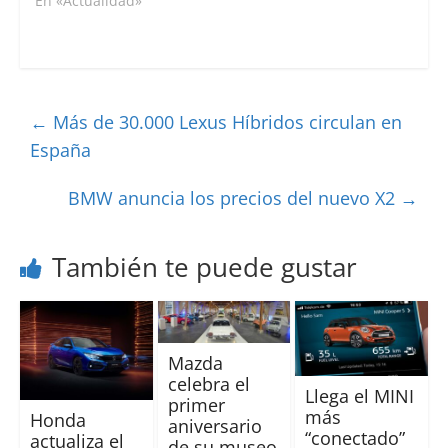
En «Actualidad»
←
Más de 30.000 Lexus Híbridos circulan en
España
BMW anuncia los precios del nuevo X2
→
También te puede gustar
Mazda
celebra el
Llega el MINI
primer
más
Honda
aniversario
“conectado”
actualiza el
de su museo