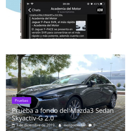
ebas
ueba a fondo del Mazda3 Sedan
Pruebas
activ-G 2.0
Probam
de diciembre de 2019
mospotter84
0
más es