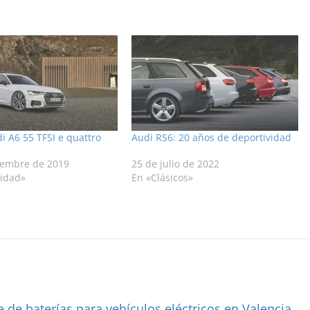
 A6 55 TFSI e quattro
Audi RS6: 20 años de deportividad
iembre de 2019
25 de julio de 2022
lidad»
En «Clásicos»
 de baterías para vehículos eléctricos en Valencia
→