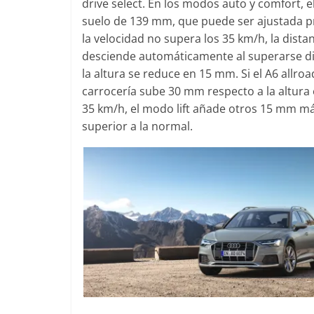
drive select. En los modos auto y comfort, e
Mercede
suelo de 139 mm, que puede ser ajustada pro
31 de enero
la velocidad no supera los 35 km/h, la dista
desciende automáticamente al superarse dich
la altura se reduce en 15 mm. Si el A6 allr
carrocería sube 30 mm respecto a la altura 
Seguridad
35 km/h, el modo lift añade otros 15 mm más
Llamada
superior a la normal.
Mercede
entre 
4 de septi
0