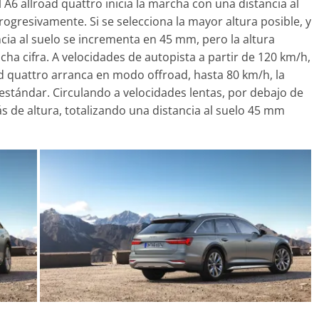
deportividad
l A6 allroad quattro inicia la marcha con una distancia al
s-Benz más caros
gresivamente. Si se selecciona la mayor altura posible, y
25 de julio de 2022
mospotter8
 de 2022
mospotter84
0
ncia al suelo se incrementa en 45 mm, pero la altura
a cifra. A velocidades de autopista a partir de 120 km/h,
oad quattro arranca en modo offroad, hasta 80 km/h, la
estándar. Circulando a velocidades lentas, por debajo de
 de altura, totalizando una distancia al suelo 45 mm
 a revisión en
Seguridad
s Clase A fabricados
50 años del Mercede
2017-2019
ESF 13: un experime
embre de 2020
mospotter84
seguridad
31 de mayo de 2022
mospotte