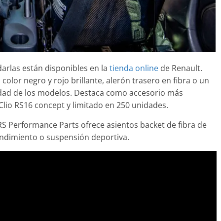
arlas están disponibles en la
tienda online
de Renault.
color negro y rojo brillante, alerón trasero en fibra o un
vidad de los modelos. Destaca como accesorio más
 Clio RS16 concept y limitado en 250 unidades.
RS Performance Parts ofrece asientos backet de fibra de
rendimiento o suspensión deportiva.