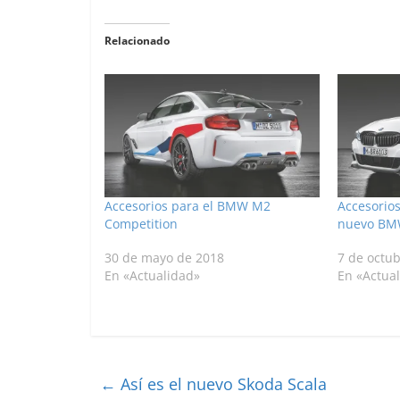
Relacionado
Accesorios para el BMW M2
Accesorio
Competition
nuevo BMW
30 de mayo de 2018
7 de octu
En «Actualidad»
En «Actua
←
Así es el nuevo Skoda Scala