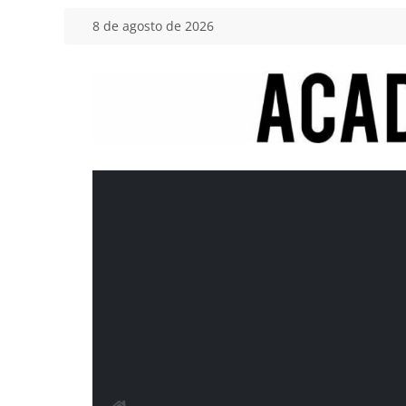
Saltar
8 de agosto de 2026
al
contenido
Academia
del
Motor
Tu
blog
de
coches