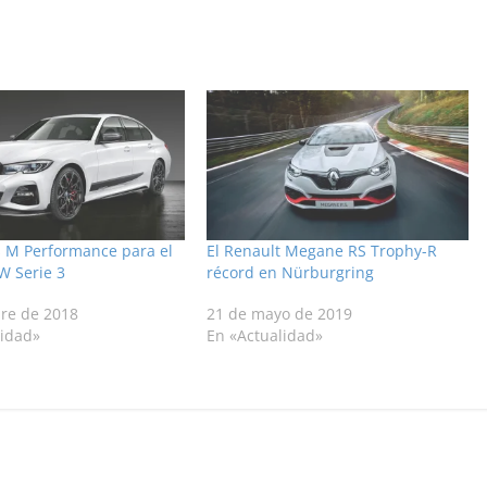
s M Performance para el
El Renault Megane RS Trophy-R
 Serie 3
récord en Nürburgring
bre de 2018
21 de mayo de 2019
lidad»
En «Actualidad»