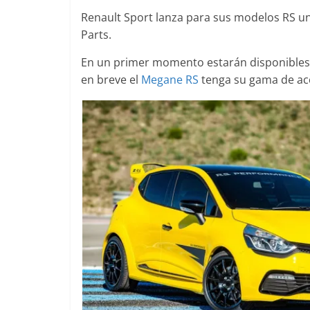
Renault Sport lanza para sus modelos RS 
Parts.
En un primer momento estarán disponibles p
Clásicos
en breve el
Megane RS
tenga su gama de ac
Clase S Co
años de uno
Mercedes-B
31 de enero de 20
Seguridad
Llamada a r
Mercedes Cl
entre 2017
4 de septiembre d
0