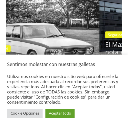
Seguridad
Vídeo
El Mazda CX-5 2022 logra la máxima
nota en las pruebas de seguridad de
Sentimos molestar con nuestras galletas
13:
IIHS
11 de noviembre de 2021
mospotter84
0
Utilizamos cookies en nuestro sitio web para ofrecerle la
experiencia más adecuada al recordar sus preferencias y
visitas repetidas. Al hacer clic en "Aceptar todas", usted
consiente el uso de TODAS las cookies. Sin embargo,
puede visitar "Configuración de cookies" para dar un
consentimiento controlado.
Cookie Opciones
Aceptar todo
Copyright © 2026
Academia del Motor
. Todos los derechos
reservados.