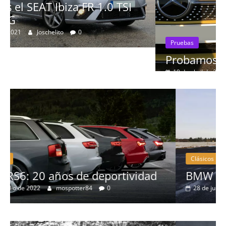
Pruebas
Probamos el Mercedes-Benz A200d
19 de abril de 2020
Joschelito
0
Clásicos
ad
BMW Serie 7: lujo desde 1977
28 de junio de 2022
mospotter84
0