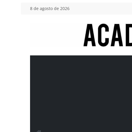
Saltar
8 de agosto de 2026
al
contenido
Academia
del
Motor
Tu
blog
de
coches