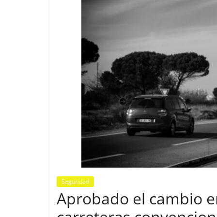
Seguridad
Aprobado el cambio en
carreteras convencion