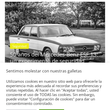
Seguridad
se
50 años del Mercedes-Benz ESF 13:
un experimento de seguridad
31 de mayo de 2022
mospotter84
0
Sentimos molestar con nuestras galletas
Utilizamos cookies en nuestro sitio web para ofrecerle la
experiencia más adecuada al recordar sus preferencias y
visitas repetidas. Al hacer clic en "Aceptar todas", usted
consiente el uso de TODAS las cookies. Sin embargo,
puede visitar "Configuración de cookies" para dar un
Copyright © 2026
Academia del Motor
. Todos los derechos
consentimiento controlado.
reservados.