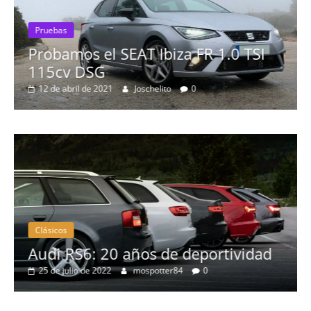
Pruebas
Probamos el SEAT Ibiza FR 1.0 TSI
115cv DSG
12 de abril de 2021
Joschelito
0
Clásicos
no
Audi RS6: 20 años de deportividad
25 de julio de 2022
mospotter84
0