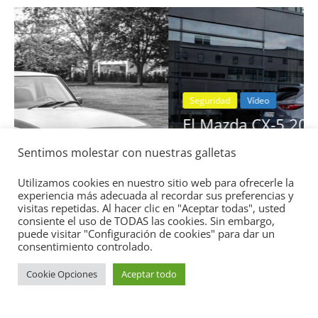
Seguridad
Vídeo
El Mazda CX-5 2022 logra la máxima
nota en las pruebas de seguridad del
Sentimos molestar con nuestras galletas
IIHS
11 de noviembre de 2021
mospotter84
0
Utilizamos cookies en nuestro sitio web para ofrecerle la
experiencia más adecuada al recordar sus preferencias y
visitas repetidas. Al hacer clic en "Aceptar todas", usted
consiente el uso de TODAS las cookies. Sin embargo,
puede visitar "Configuración de cookies" para dar un
consentimiento controlado.
Cookie Opciones
Aceptar todo
Copyright © 2026
Academia del Motor
. Todos los derechos
reservados.
Tema:
ColorMag
por ThemeGrill. Funciona con
WordPress
.