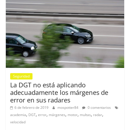
Seguridad
La DGT no está aplicando
adecuadamente los márgenes de
error en sus radares
6 de febrero de 2019
mospotter84
0 comentarios
,
,
,
,
,
,
,
academia
DGT
error
márgenes
motor
multas
radar
velocidad