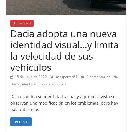
Actualidad
Dacia adopta una nueva
identidad visual…y limita
la velocidad de sus
vehículos
15 de junio de 2022
mospotter84
0 comentarios
,
,
,
Dacia
identidad
velocidad
visual
Dacia cambia su identidad visual y a primera vista se
observan una modificación en los emblemas, pero hay
bastantes más
Leer más