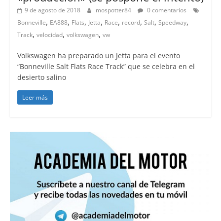
9 de agosto de 2018
mospotter84
0 comentarios
,
,
,
,
,
,
,
,
Bonneville
EA888
Flats
Jetta
Race
record
Salt
Speedway
,
,
,
Track
velocidad
volkswagen
vw
Volkswagen ha preparado un Jetta para el evento
“Bonneville Salt Flats Race Track” que se celebra en el
desierto salino
Leer más