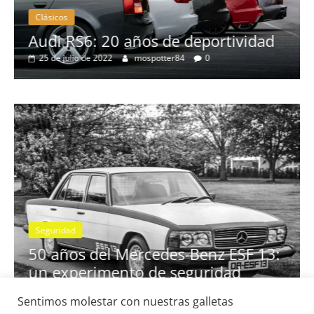
Clásicos
no
Audi RS6: 20 años de deportividad
25 de julio de 2022
mospotter84
0
Seguridad
se
50 años del Mercedes-Benz ESF 13:
un experimento de seguridad
31 de mayo de 2022
mospotter84
0
Sentimos molestar con nuestras galletas