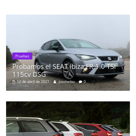
Pruebas
Probamos el SEAT Ibiza FR 1.0 TSI
115cv DSG
12 de abril de 2021
Joschelito
0