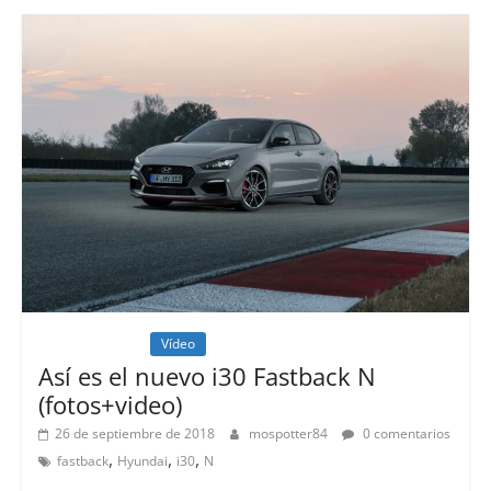
Lanzamientos
Vídeo
Así es el nuevo i30 Fastback N
(fotos+video)
26 de septiembre de 2018
mospotter84
0 comentarios
,
,
,
fastback
Hyundai
i30
N