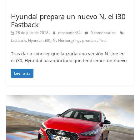
Lanzamientos
Hyundai prepara un nuevo N, el i30
Fastback
28 de julio de 2018
mospotter84
0 comentarios
,
,
,
,
,
,
fastback
Hyundai
i30
N
Nürburgring
pruebas
Test
Tras dar a conocer que lanzaría una versión N Line en
el i30, Hyundai ha anunciado que tendremos un nuevo
Leer más