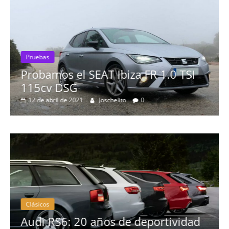
0 TSI
Pruebas
Probamos el Mercedes-Benz A2
19 de abril de 2020
Joschelito
0