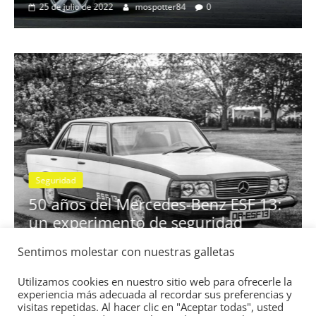
Clásicos
rtividad
BMW Serie 7: lujo desde 1977
28 de junio de 2022
mospotter84
0
Seguridad
Vídeo
El Mazda CX-5 2022 logra la 
nota en las pruebas de seguri
Sentimos molestar con nuestras galletas
z ESF 13:
IIHS
idad
11 de noviembre de 2021
mospotter84
0
Utilizamos cookies en nuestro sitio web para ofrecerle la
experiencia más adecuada al recordar sus preferencias y
visitas repetidas. Al hacer clic en "Aceptar todas", usted