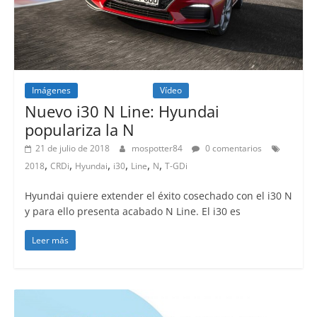
Imágenes
Lanzamientos
Vídeo
Nuevo i30 N Line: Hyundai
populariza la N
21 de julio de 2018
mospotter84
0 comentarios
,
,
,
,
,
,
2018
CRDi
Hyundai
i30
Line
N
T-GDi
Hyundai quiere extender el éxito cosechado con el i30 N
y para ello presenta acabado N Line. El i30 es
Leer más