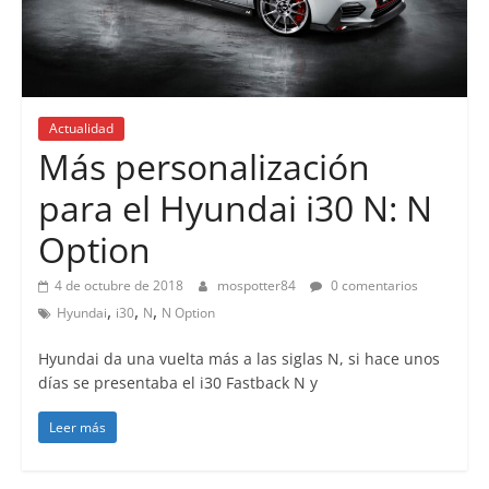
Actualidad
Más personalización
para el Hyundai i30 N: N
Option
4 de octubre de 2018
mospotter84
0 comentarios
,
,
,
Hyundai
i30
N
N Option
Hyundai da una vuelta más a las siglas N, si hace unos
días se presentaba el i30 Fastback N y
Leer más