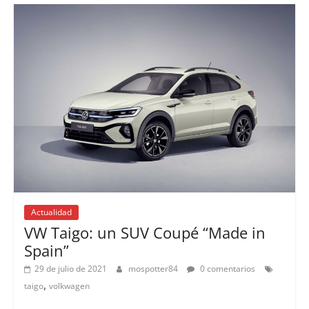
Actualidad
VW Taigo: un SUV Coupé “Made in
Spain”
29 de julio de 2021
mospotter84
0 comentarios
,
taigo
volkwagen