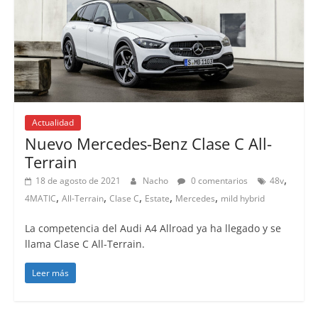
Actualidad
Nuevo Mercedes-Benz Clase C All-
Terrain
,
18 de agosto de 2021
Nacho
0 comentarios
48v
,
,
,
,
,
4MATIC
All-Terrain
Clase C
Estate
Mercedes
mild hybrid
La competencia del Audi A4 Allroad ya ha llegado y se
llama Clase C All-Terrain.
Leer más