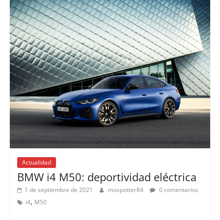
Actualidad
BMW i4 M50: deportividad eléctrica
1 de septiembre de 2021
mospotter84
0 comentarios
,
i4
M50