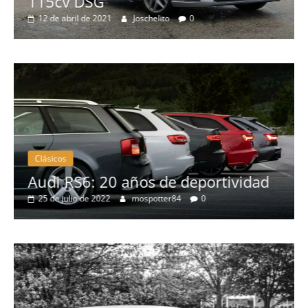
Pruebas
Probamos el Mercedes-Benz A200d
19 de abril de 2020
Joschelito
0
Clásicos
ad
BMW Serie 7: lujo desde 1977
28 de junio de 2022
mospotter84
0