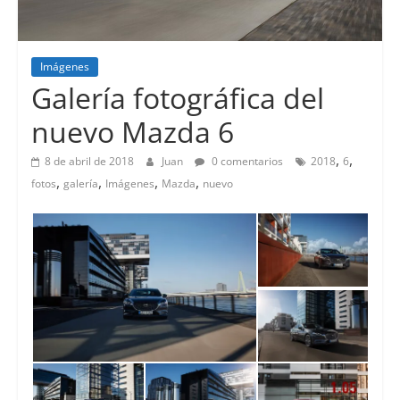
Imágenes
Lanzamientos
Galería fotográfica del
nuevo Mazda 6
,
,
8 de abril de 2018
Juan
0 comentarios
2018
6
,
,
,
,
fotos
galería
Imágenes
Mazda
nuevo