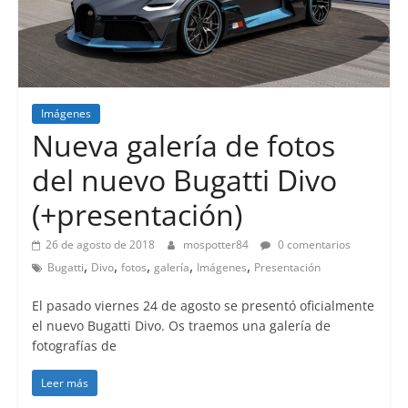
Imágenes
Lanzamientos
Nueva galería de fotos
del nuevo Bugatti Divo
(+presentación)
26 de agosto de 2018
mospotter84
0 comentarios
,
,
,
,
,
Bugatti
Divo
fotos
galería
Imágenes
Presentación
El pasado viernes 24 de agosto se presentó oficialmente
el nuevo Bugatti Divo. Os traemos una galería de
fotografías de
Leer más