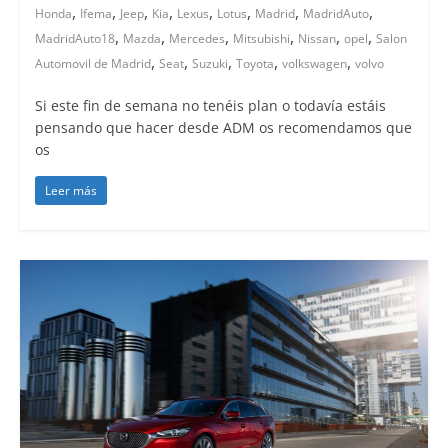
,
,
,
,
,
,
,
,
Honda
Ifema
Jeep
Kia
Lexus
Lotus
Madrid
MadridAuto
,
,
,
,
,
,
MadridAuto18
Mazda
Mercedes
Mitsubishi
Nissan
opel
Salon
,
,
,
,
,
Automovil de Madrid
Seat
Suzuki
Toyota
volkswagen
volvo
Si este fin de semana no tenéis plan o todavía estáis
pensando que hacer desde ADM os recomendamos que
os
Leer más