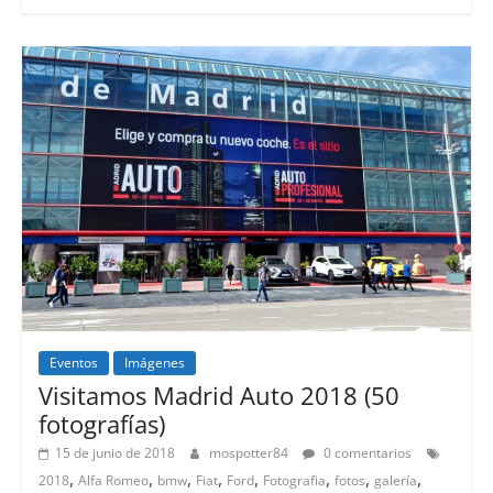
Eventos
Imágenes
Visitamos Madrid Auto 2018 (50
fotografías)
15 de junio de 2018
mospotter84
0 comentarios
,
,
,
,
,
,
,
,
2018
Alfa Romeo
bmw
Fiat
Ford
Fotografia
fotos
galería