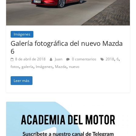
Imágenes
Lanzamientos
Galería fotográfica del nuevo Mazda
6
,
,
8 de abril de 2018
Juan
0 comentarios
2018
6
,
,
,
,
fotos
galería
Imágenes
Mazda
nuevo
Leer más