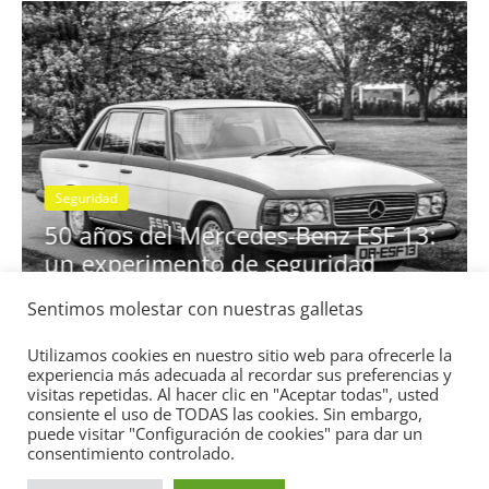
E
Seguridad
e
n
50 años del Mercedes-Benz ESF 13:
I
un experimento de seguridad
Sentimos molestar con nuestras galletas
31 de mayo de 2022
mospotter84
0
Utilizamos cookies en nuestro sitio web para ofrecerle la
experiencia más adecuada al recordar sus preferencias y
visitas repetidas. Al hacer clic en "Aceptar todas", usted
consiente el uso de TODAS las cookies. Sin embargo,
puede visitar "Configuración de cookies" para dar un
consentimiento controlado.
Copyright © 2026
Academia del Motor
. Todos los derechos