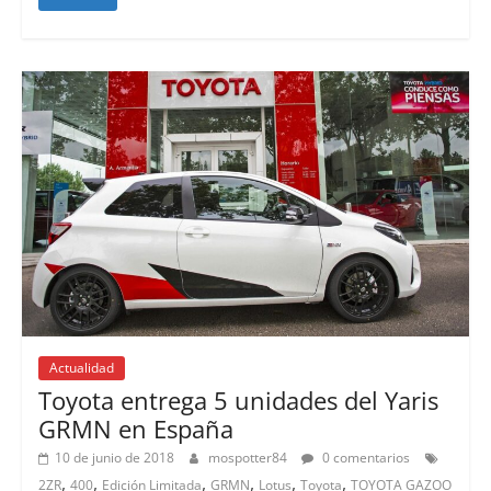
Actualidad
Toyota entrega 5 unidades del Yaris
GRMN en España
10 de junio de 2018
mospotter84
0 comentarios
,
,
,
,
,
,
2ZR
400
Edición Limitada
GRMN
Lotus
Toyota
TOYOTA GAZOO