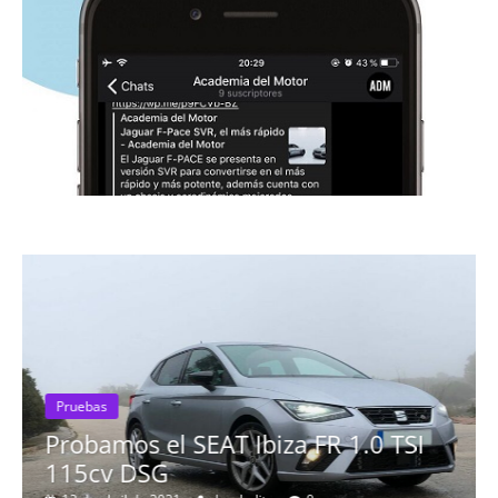
Pruebas
Probamos el SEAT Ibiza FR 1.0 TSI
115cv DSG