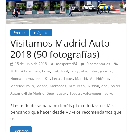
Eventos
Imágenes
Visitamos Madrid Auto
2018 (50 fotografías)
15 de junio de 2018
mospotter84
0 comentarios
,
,
,
,
,
,
,
,
2018
Alfa Romeo
bmw
Fiat
Ford
Fotografia
fotos
galería
,
,
,
,
,
,
,
,
Honda
Ifema
Jeep
Kia
Lexus
Lotus
Madrid
MadridAuto
,
,
,
,
,
,
MadridAuto18
Mazda
Mercedes
Mitsubishi
Nissan
opel
Salon
,
,
,
,
,
Automovil de Madrid
Seat
Suzuki
Toyota
volkswagen
volvo
Si este fin de semana no tenéis plan o todavía estáis
pensando que hacer desde ADM os recomendamos que
os
Leer más