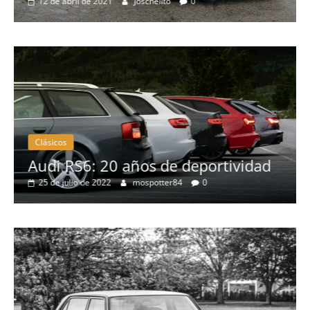
12 de abril de 2021
Joschelito
0
Clásicos
no
Audi RS6: 20 años de deportividad
25 de julio de 2022
mospotter84
0