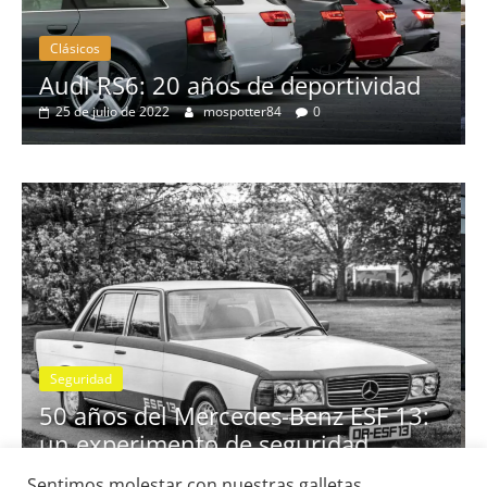
Clásicos
idad
BMW Serie 7: lujo desde 1977
28 de junio de 2022
mospotter84
0
Seguridad
Vídeo
El Mazda CX-5 2022 logra la máxi
nota en las pruebas de seguridad d
Sentimos molestar con nuestras galletas