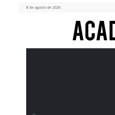
Saltar
8 de agosto de 2026
al
contenido
Academia
del
Motor
Tu
blog
de
coches