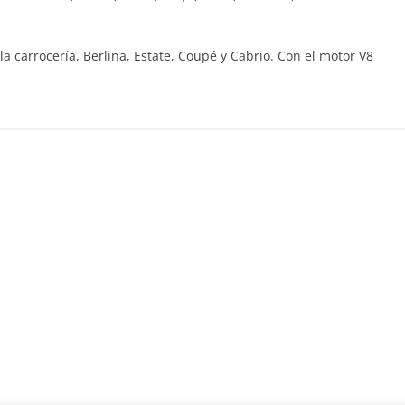
Clásicos
la carrocería, Berlina, Estate, Coupé y Cabrio. Con el motor V8
Clase S Coupé W140: 30
años de uno de los
Mercedes-Benz más caro
31 de enero de 2022
mospotter84
Seguridad
Llamada a revisión en
Mercedes Clase A fabric
entre 2017-2019
4 de septiembre de 2020
mospotter8
0