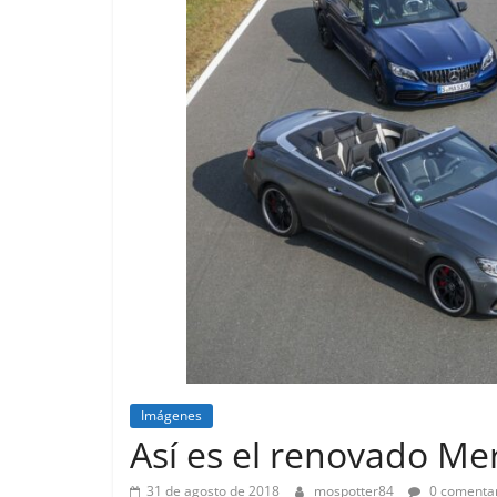
Imágenes
Lanzamientos
Así es el renovado M
31 de agosto de 2018
mospotter84
0 comentar